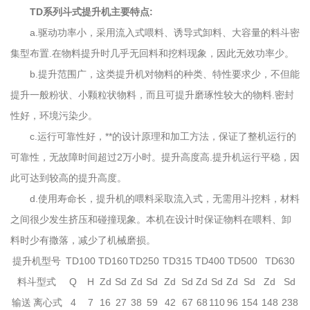
TD系列斗式提升机主要特点:
a.驱动功率小，采用流入式喂料、诱导式卸料、大容量的料斗密
集型布置.在物料提升时几乎无回料和挖料现象，因此无效功率少。
b.提升范围广，这类提升机对物料的种类、特性要求少，不但能
提升一般粉状、小颗粒状物料，而且可提升磨琢性较大的物料.密封
性好，环境污染少。
c.运行可靠性好，**的设计原理和加工方法，保证了整机运行的
可靠性，无故障时间超过2万小时。提升高度高.提升机运行平稳，因
此可达到较高的提升高度。
d.使用寿命长，提升机的喂料采取流入式，无需用斗挖料，材料
之间很少发生挤压和碰撞现象。本机在设计时保证物料在喂料、卸
料时少有撒落，减少了机械磨损。
提升机型号
TD100
TD160
TD250
TD315
TD400
TD500
TD630
料斗型式
Q
H
Zd
Sd
Zd
Sd
Zd
Sd
Zd
Sd
Zd
Sd
Zd
Sd
输送
离心式
4
7
16
27
38
59
42
67
68
110
96
154
148
238